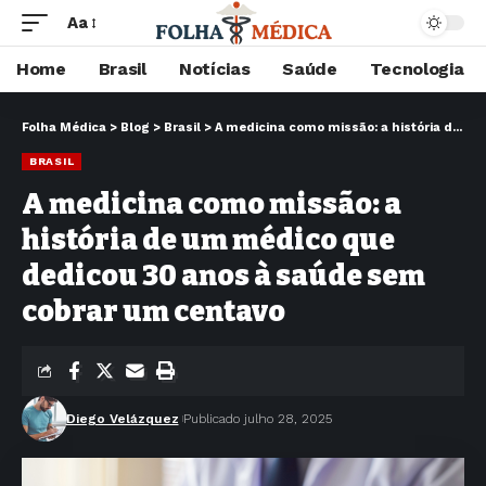
Aa
Home
Brasil
Notícias
Saúde
Tecnologia
Folha Médica
>
Blog
>
Brasil
>
A medicina como missão: a história de um médico que dedicou 30 anos à saúde sem cobrar um centavo
BRASIL
A medicina como missão: a
história de um médico que
dedicou 30 anos à saúde sem
cobrar um centavo
Diego Velázquez
Publicado julho 28, 2025