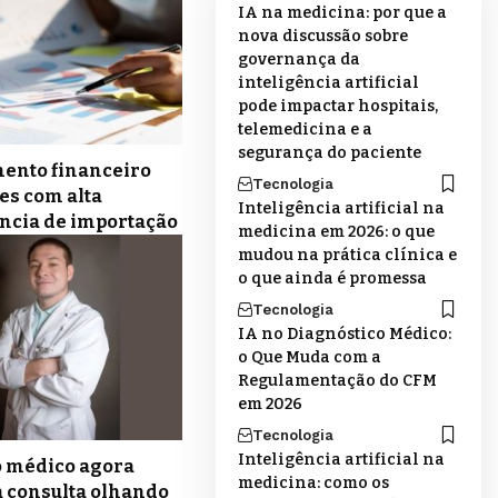
IA na medicina: por que a
nova discussão sobre
governança da
inteligência artificial
pode impactar hospitais,
telemedicina e a
segurança do paciente
ento financeiro
Tecnologia
es com alta
Inteligência artificial na
ncia de importação
medicina em 2026: o que
mudou na prática clínica e
o que ainda é promessa
Tecnologia
IA no Diagnóstico Médico:
o Que Muda com a
Regulamentação do CFM
em 2026
Tecnologia
Inteligência artificial na
o médico agora
medicina: como os
 consulta olhando