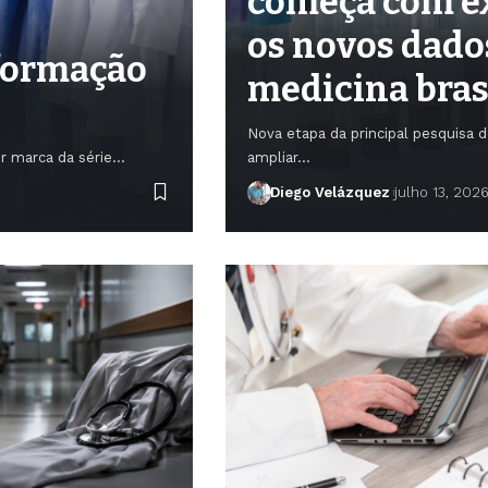
começa com ex
os novos dado
 formação
medicina bras
Nova etapa da principal pesquisa d
or marca da série…
ampliar…
Diego Velázquez
julho 13, 202