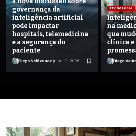
a nova discussão sobre
governança da
TECNOLOGIA
inteligência artificial
Inteligên
pode impactar
na medic
hospitais, telemedicina
que mudo
e a segurança do
clínica e
paciente
promess
Diego Velázquez
julho 13, 2026
Diego Velá