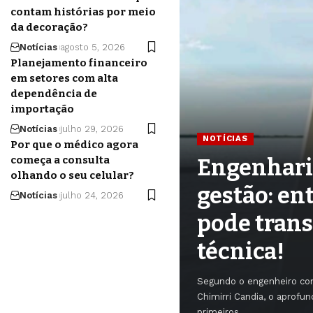
contam histórias por meio
da decoração?
Notícias
agosto 5, 2026
Planejamento financeiro
em setores com alta
dependência de
importação
Notícias
julho 29, 2026
NOTÍCIAS
Por que o médico agora
começa a consulta
Engenhari
olhando o seu celular?
gestão: e
Notícias
julho 24, 2026
pode trans
técnica!
Segundo o engenheiro co
Chimirri Candia, o aprofu
primeiros…