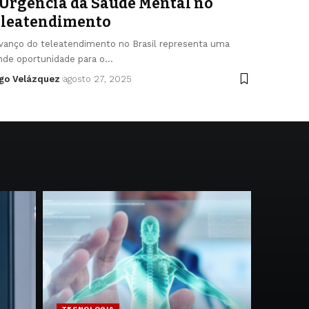
 Urgência da Saúde Mental no
eleatendimento
vanço do teleatendimento no Brasil representa uma
nde oportunidade para o…
go Velázquez
agosto 27, 2025
TECNOLOGIA