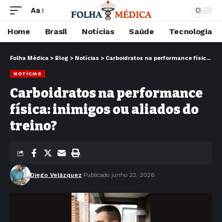
Aa
Home
Brasil
Notícias
Saúde
Tecnologia
Folha Médica
>
Blog
>
Notícias
>
Carboidratos na performance física: inimigos ou aliados do treino?
NOTÍCIAS
Carboidratos na performance
física: inimigos ou aliados do
treino?
Diego Velázquez
Publicado junho 22, 2026