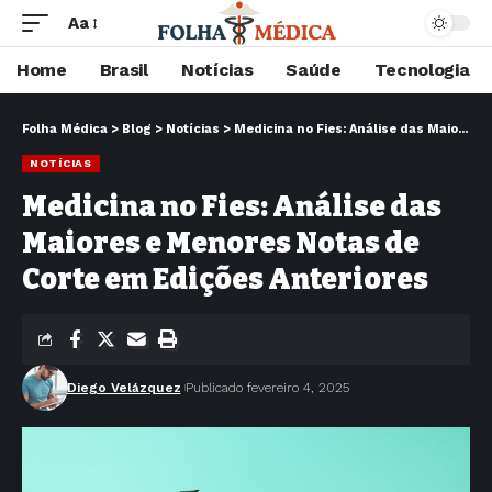
Aa
Home
Brasil
Notícias
Saúde
Tecnologia
Folha Médica
>
Blog
>
Notícias
>
Medicina no Fies: Análise das Maiores e Menores Notas de Corte em Edições Anteriores
NOTÍCIAS
Medicina no Fies: Análise das
Maiores e Menores Notas de
Corte em Edições Anteriores
Diego Velázquez
Publicado fevereiro 4, 2025