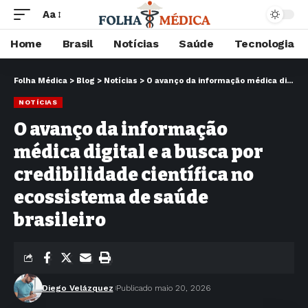
Aa
Home
Brasil
Notícias
Saúde
Tecnologia
Folha Médica
>
Blog
>
Notícias
>
O avanço da informação médica digital e a busca por credibilidade científica no ecossistema de saúde brasileiro
NOTÍCIAS
O avanço da informação
médica digital e a busca por
credibilidade científica no
ecossistema de saúde
brasileiro
Diego Velázquez
Publicado maio 20, 2026