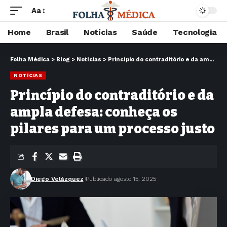
Aa
Home
Brasil
Notícias
Saúde
Tecnologia
Folha Médica
>
Blog
>
Notícias
>
Princípio do contraditório e da ampla defesa: conheça os pilares para um processo justo
NOTÍCIAS
Princípio do contraditório e da
ampla defesa: conheça os
pilares para um processo justo
Diego Velázquez
Publicado agosto 15, 2025