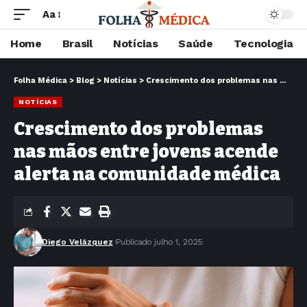
Aa
Home
Brasil
Notícias
Saúde
Tecnologia
Folha Médica
>
Blog
>
Notícias
>
Crescimento dos problemas nas mãos entre jovens acende alerta na comunidade médica
NOTÍCIAS
Crescimento dos problemas
nas mãos entre jovens acende
alerta na comunidade médica
Diego Velázquez
Publicado julho 1, 2025