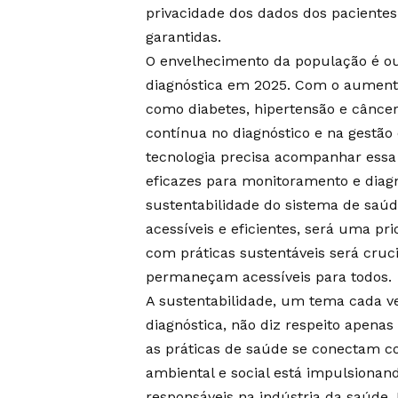
privacidade dos dados dos pacientes
garantidas.
O envelhecimento da população é ou
diagnóstica em 2025. Com o aumento
como diabetes, hipertensão e cânce
contínua no diagnóstico e na gestão 
tecnologia precisa acompanhar ess
eficazes para monitoramento e diag
sustentabilidade do sistema de saúd
acessíveis e eficientes, será uma pr
com práticas sustentáveis será cruc
permaneçam acessíveis para todos.
A sustentabilidade, um tema cada v
diagnóstica, não diz respeito apen
as práticas de saúde se conectam c
ambiental e social está impulsionan
responsáveis na indústria da saúde. 