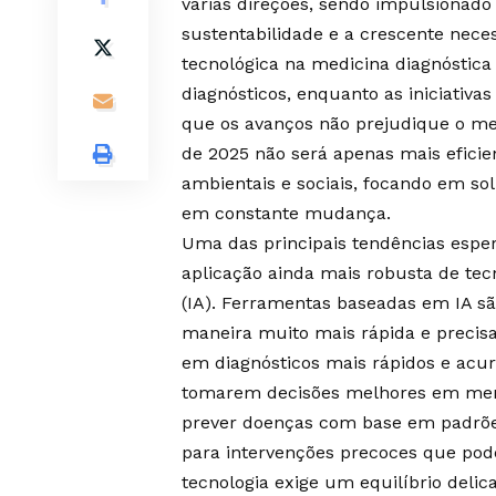
várias direções, sendo impulsionado
sustentabilidade e a crescente neces
tecnológica na medicina diagnóstica
diagnósticos, enquanto as iniciativa
que os avanços não prejudique o mei
de 2025 não será apenas mais efic
ambientais e sociais, focando em 
em constante mudança.
Uma das principais tendências espe
aplicação ainda mais robusta de tecn
(IA). Ferramentas baseadas em IA s
maneira muito mais rápida e precisa
em diagnósticos mais rápidos e acur
tomarem decisões melhores em menos
prever doenças com base em padrõe
para intervenções precoces que pod
tecnologia exige um equilíbrio deli